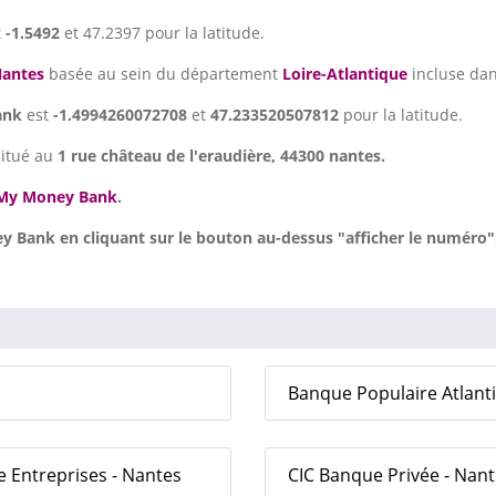
t
-1.5492
et 47.2397 pour la latitude.
antes
basée au sein du département
Loire-Atlantique
incluse dan
ank
est
-1.4994260072708
et
47.233520507812
pour la latitude.
situé au
1 rue château de l'eraudière, 44300 nantes.
My Money Bank
.
 Bank en cliquant sur le bouton au-dessus "afficher le numéro"
Banque Populaire Atlant
e Entreprises - Nantes
CIC Banque Privée - Nan