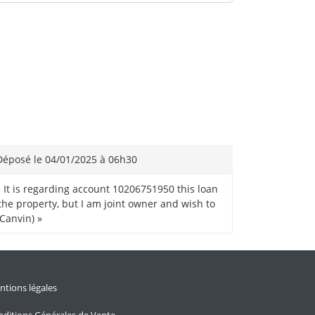
éposé le 04/01/2025 à 06h30
 It is regarding account 10206751950 this loan
he property, but I am joint owner and wish to
(Canvin) »
tions légales