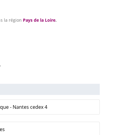
s la région
Pays de la Loire
.
.
ique - Nantes cedex 4
tes