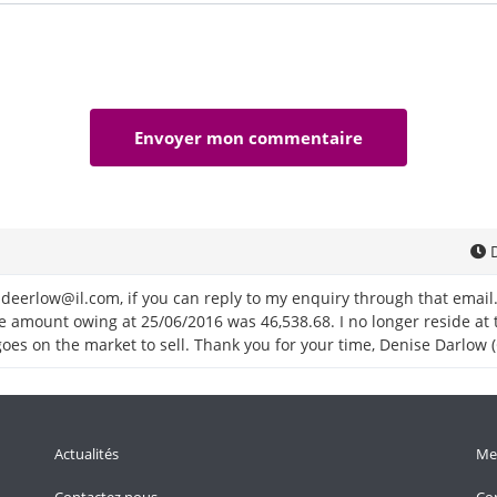
D
eerlow@il.com, if you can reply to my enquiry through that email.
 amount owing at 25/06/2016 was 46,538.68. I no longer reside at t
 goes on the market to sell. Thank you for your time, Denise Darlow 
Actualités
Men