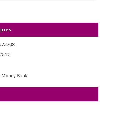
ques
072708
7812
 Money Bank