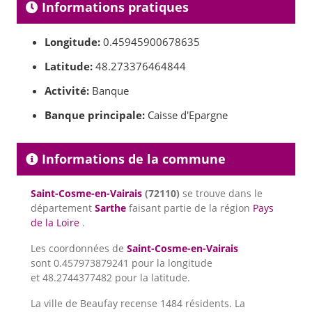
Informations pratiques
Longitude:
0.45945900678635
Latitude:
48.273376464844
Activité:
Banque
Banque principale:
Caisse d'Epargne
Informations de la commune
Saint-Cosme-en-Vairais
(72110)
se trouve dans le
département
Sarthe
faisant partie de la région
Pays
de la Loire
.
Les coordonnées de
Saint-Cosme-en-Vairais
sont 0.457973879241 pour la longitude
et 48.2744377482 pour la latitude.
La ville de Beaufay recense 1484 résidents. La