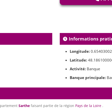
Informations prati
Longitude:
0.6540300
Latitude:
48.18610000
Activité:
Banque
Banque principale:
Ban
épartement
Sarthe
faisant partie de la région
Pays de la Loire
.