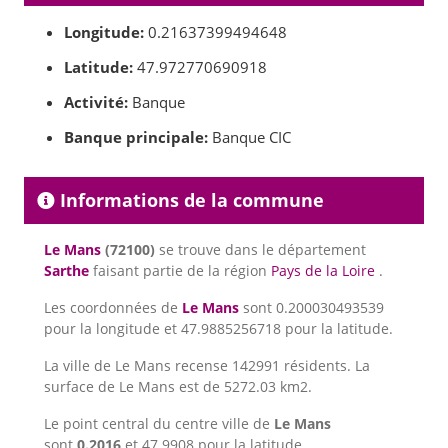
Longitude:
0.21637399494648
Latitude:
47.972770690918
Activité:
Banque
Banque principale:
Banque CIC
Informations de la commune
Le Mans
(72100)
se trouve dans le département
Sarthe
faisant partie de la région
Pays de la Loire
.
Les coordonnées de
Le Mans
sont 0.200030493539
pour la longitude et 47.9885256718 pour la latitude.
La ville de Le Mans recense 142991 résidents. La
surface de Le Mans est de 5272.03 km2.
Le point central du centre ville de
Le Mans
sont
0.2016
et 47.9908 pour la latitude.