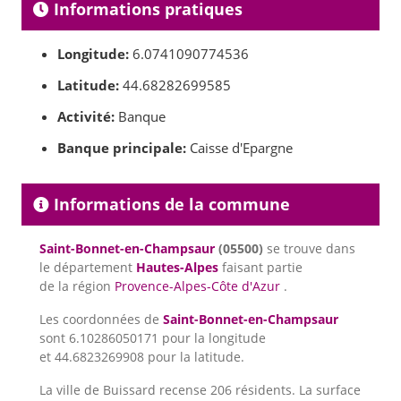
Informations pratiques
Longitude:
6.0741090774536
Latitude:
44.68282699585
Activité:
Banque
Banque principale:
Caisse d'Epargne
Informations de la commune
Saint-Bonnet-en-Champsaur
(05500)
se trouve dans
le département
Hautes-Alpes
faisant partie
de la région
Provence-Alpes-Côte d'Azur
.
Les coordonnées de
Saint-Bonnet-en-Champsaur
sont 6.10286050171 pour la longitude
et 44.6823269908 pour la latitude.
La ville de Buissard recense 206 résidents. La surface