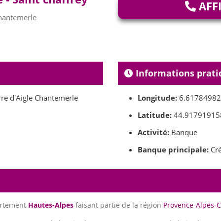
AFF
hantemerle
Informations prati
re d'Aigle Chantemerle
Longitude:
6.6178498
Latitude:
44.91791915
Activité:
Banque
Banque principale:
Cré
artement
Hautes-Alpes
faisant partie de la région
Provence-Alpes-C