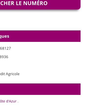
ICHER LE NUMÉRO
ques
268127
8936
dit Agricole
ôte d'Azur
.