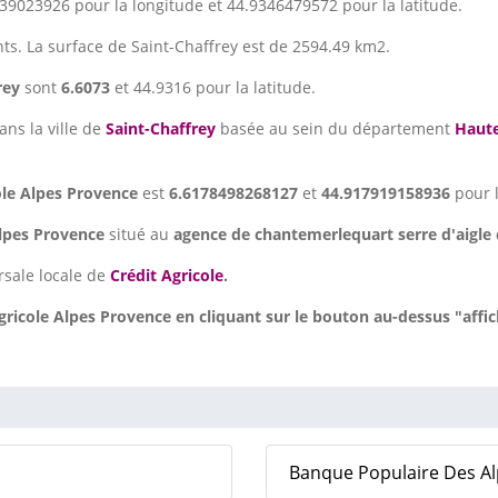
39023926 pour la longitude et 44.9346479572 pour la latitude.
nts. La surface de Saint-Chaffrey est de 2594.49 km2.
rey
sont
6.6073
et 44.9316 pour la latitude.
ans la ville de
Saint-Chaffrey
basée au sein du département
Haute
ole Alpes Provence
est
6.6178498268127
et
44.917919158936
pour l
Alpes Provence
situé au
agence de chantemerlequart serre d'aigle 
sale locale de
Crédit Agricole
.
ricole Alpes Provence en cliquant sur le bouton au-dessus "affi
Banque Populaire Des Alpe