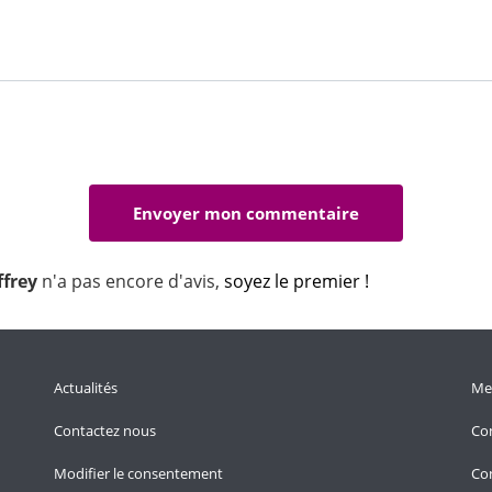
ffrey
n'a pas encore d'avis,
soyez le premier !
Actualités
Men
Contactez nous
Con
Modifier le consentement
Con