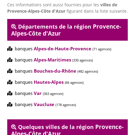
Ces informations sont aussi fournies pour les
villes de
Provence-Alpes-Côte d'Azur
figurant dans la liste suivante.
Provence-
Départements de la région
Alpes-Côte d'Azur
banques
Alpes-de-Haute-Provence
(71 agences)
banques
Alpes-Maritimes
(330 agences)
banques
Bouches-du-Rhône
(482 agences)
banques
Hautes-Alpes
(66 agences)
banques
Var
(363 agences)
banques
Vaucluse
(178 agences)
Provence-
Quelques villes de la région
Alpes-Côte d'Azur