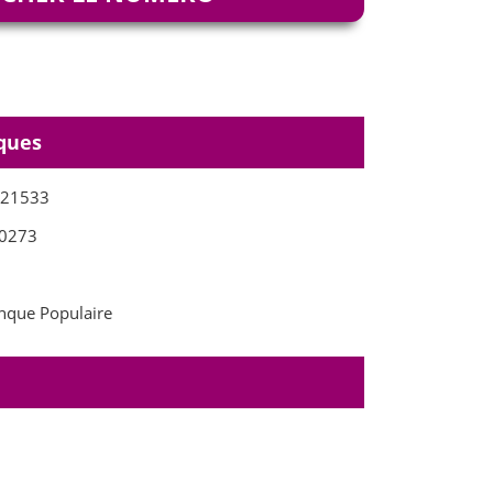
ques
821533
0273
que Populaire