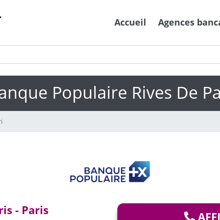
Accueil
Agences banc
anque Populaire Rives De Pa
i
s - Paris
AFF