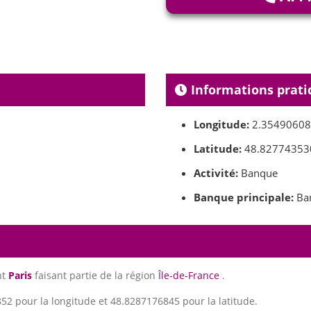
Informations prati
Longitude:
2.3549060
Latitude:
48.82774353
Activité:
Banque
Banque principale:
Ban
nt
Paris
faisant partie de la région
Île-de-France
.
2 pour la longitude et 48.8287176845 pour la latitude.