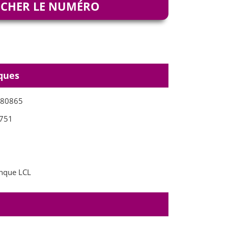
ICHER LE NUMÉRO
ques
980865
751
nque LCL