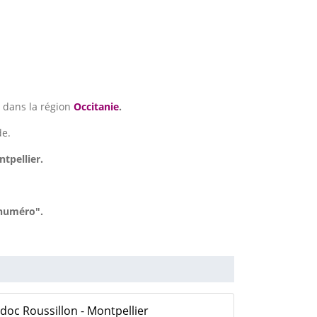
 dans la région
Occitanie
.
de.
tpellier.
 numéro".
oc Roussillon - Montpellier