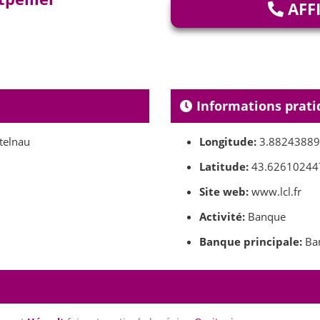
AFF
Informations prati
telnau
Longitude:
3.8824388
Latitude:
43.62610244
Site web:
www.lcl.fr
Activité:
Banque
Banque principale:
Ba