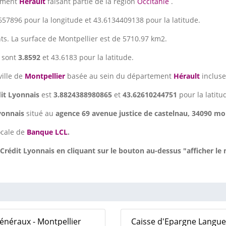
tement
Hérault
faisant partie de la région
Occitanie
.
57896 pour la longitude et 43.6134409138 pour la latitude.
ts. La surface de Montpellier est de 5710.97 km2.
sont
3.8592
et 43.6183 pour la latitude.
ville de
Montpellier
basée au sein du département
Hérault
incluse
dit Lyonnais
est
3.8824388980865
et
43.62610244751
pour la latitu
Lyonnais
situé au
agence 69 avenue justice de castelnau, 34090 mon
ocale de
Banque LCL
.
Crédit Lyonnais en cliquant sur le bouton au-dessus "afficher le
généraux - Montpellier
Caisse d'Epargne Langued