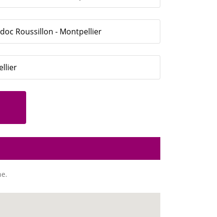
oc Roussillon - Montpellier
llier
ne.