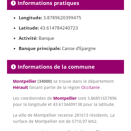
Informations pratiques
Longitude:
3.8789620399475
Latitude:
43.614784240723
Activité:
Banque
Banque principale:
Caisse d'Epargne
Informations de la commune
Montpellier
(34000)
se trouve dans le département
Hérault
faisant partie de la région
Occitanie
.
Les coordonnées de
Montpellier
sont 3.86851657896
pour la longitude et 43.6134409138 pour la latitude.
La ville de Montpellier recense 281613 résidents. La
surface de Montpellier est de 5710.97 km2.