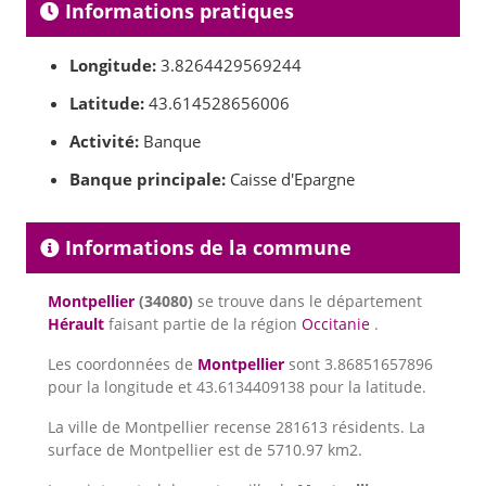
Informations pratiques
Longitude:
3.8264429569244
Latitude:
43.614528656006
Activité:
Banque
Banque principale:
Caisse d'Epargne
Informations de la commune
Montpellier
(34080)
se trouve dans le département
Hérault
faisant partie de la région
Occitanie
.
Les coordonnées de
Montpellier
sont 3.86851657896
pour la longitude et 43.6134409138 pour la latitude.
La ville de Montpellier recense 281613 résidents. La
surface de Montpellier est de 5710.97 km2.