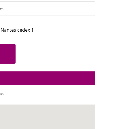
tes
- Nantes cedex 1
ne.