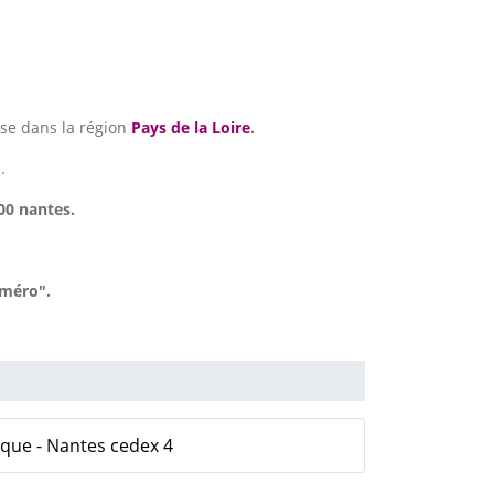
se dans la région
Pays de la Loire
.
.
00 nantes.
uméro".
ique - Nantes cedex 4