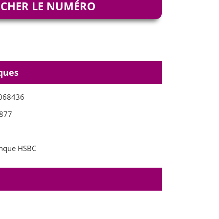
ICHER LE NUMÉRO
ques
068436
877
nque HSBC