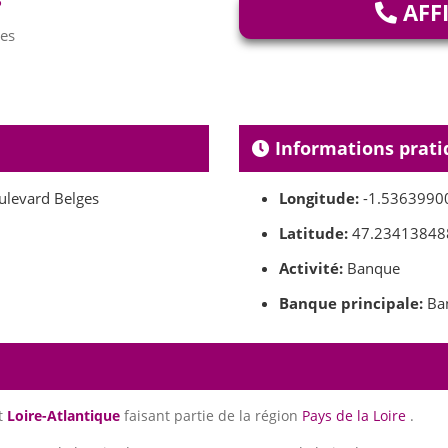
AFF
ges
Informations prati
ulevard Belges
Longitude:
-1.5363990
Latitude:
47.23413848
Activité:
Banque
Banque principale:
Ba
t
Loire-Atlantique
faisant partie de la région
Pays de la Loire
.