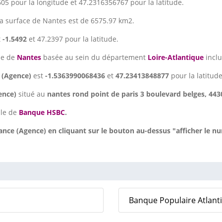
5 pour la longitude et 47.2316356767 pour la latitude.
La surface de Nantes est de 6575.97 km2.
t
-1.5492
et 47.2397 pour la latitude.
lle de
Nantes
basée au sein du département
Loire-Atlantique
inclu
 (Agence)
est
-1.5363990068436
et
47.23413848877
pour la latitude
ence)
situé au
nantes rond point de paris 3 boulevard belges, 443
ale de
Banque HSBC
.
ce (Agence) en cliquant sur le bouton au-dessus "afficher le n
Banque Populaire Atlant