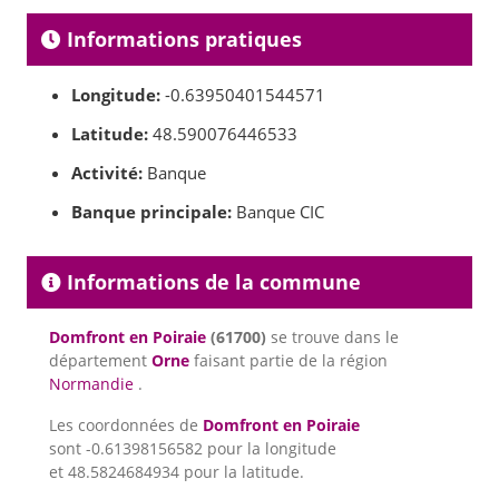
Informations pratiques
Longitude:
-0.63950401544571
Latitude:
48.590076446533
Activité:
Banque
Banque principale:
Banque CIC
Informations de la commune
Domfront en Poiraie
(61700)
se trouve dans le
département
Orne
faisant partie de la région
Normandie
.
Les coordonnées de
Domfront en Poiraie
sont -0.61398156582 pour la longitude
et 48.5824684934 pour la latitude.