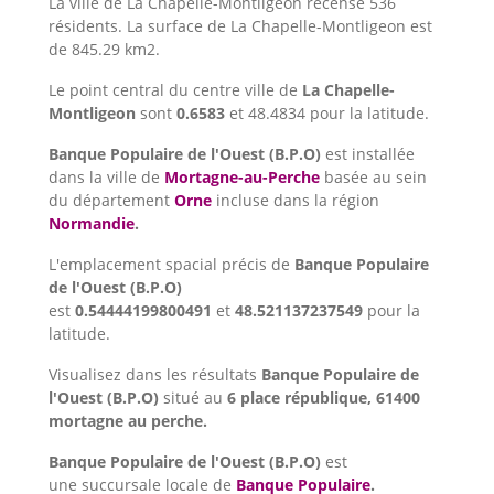
La ville de La Chapelle-Montligeon recense 536
résidents. La surface de La Chapelle-Montligeon est
de 845.29 km2.
Le point central du centre ville de
La Chapelle-
Montligeon
sont
0.6583
et 48.4834 pour la latitude.
Banque Populaire de l'Ouest (B.P.O)
est installée
dans la ville de
Mortagne-au-Perche
basée au sein
du département
Orne
incluse dans la région
Normandie
.
L'emplacement spacial précis de
Banque Populaire
de l'Ouest (B.P.O)
est
0.54444199800491
et
48.521137237549
pour la
latitude.
Visualisez dans les résultats
Banque Populaire de
l'Ouest (B.P.O)
situé au
6 place république, 61400
mortagne au perche.
Banque Populaire de l'Ouest (B.P.O)
est
une succursale locale de
Banque Populaire
.