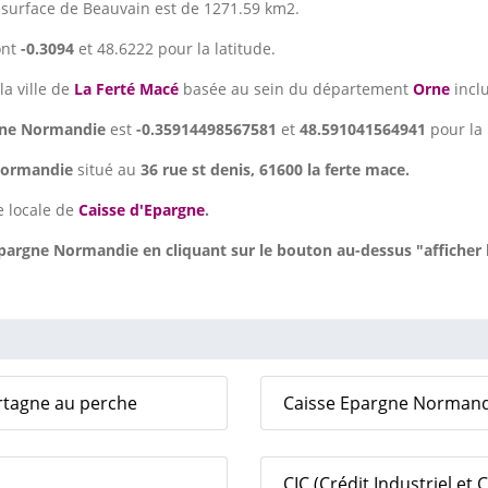
a surface de Beauvain est de 1271.59 km2.
ont
-0.3094
et 48.6222 pour la latitude.
la ville de
La Ferté Macé
basée au sein du département
Orne
incl
gne Normandie
est
-0.35914498567581
et
48.591041564941
pour la 
 Normandie
situé au
36 rue st denis, 61600 la ferte mace.
e locale de
Caisse d'Epargne
.
pargne Normandie en cliquant sur le bouton au-dessus "afficher
ortagne au perche
Caisse Epargne Normandie
CIC (Crédit Industriel et