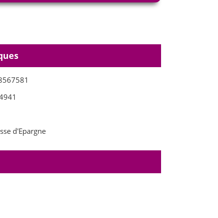
ques
8567581
4941
sse d'Epargne