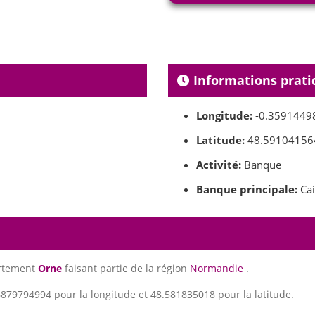
Informations prati
Longitude:
-0.3591449
Latitude:
48.59104156
Activité:
Banque
Banque principale:
Cai
artement
Orne
faisant partie de la région
Normandie
.
879794994 pour la longitude et 48.581835018 pour la latitude.