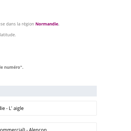
use dans la région
Normandie
.
latitude.
 le numéro".
 - L' aigle
 Commercial) - Alencon