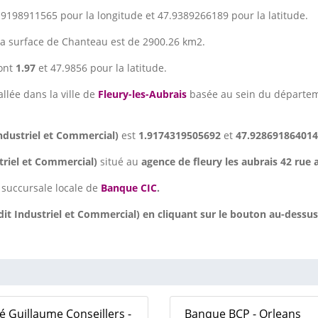
.9198911565 pour la longitude et 47.9389266189 pour la latitude.
La surface de Chanteau est de 2900.26 km2.
ont
1.97
et 47.9856 pour la latitude.
allée dans la ville de
Fleury-les-Aubrais
basée au sein du départe
Industriel et Commercial)
est
1.9174319505692
et
47.928691864014
striel et Commercial)
situé au
agence de fleury les aubrais 42 rue 
 succursale locale de
Banque CIC
.
t Industriel et Commercial) en cliquant sur le bouton au-dessus
 Guillaume Conseillers -
Banque BCP - Orleans