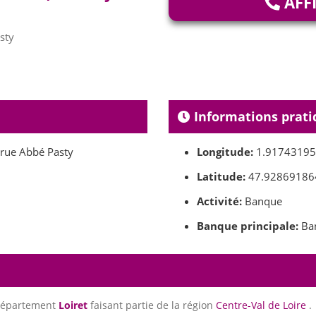
AFF
sty
Informations prati
 rue Abbé Pasty
Longitude:
1.9174319
Latitude:
47.92869186
Activité:
Banque
Banque principale:
Ban
 département
Loiret
faisant partie de la région
Centre-Val de Loire
.