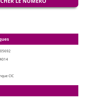
ICHER LE NUMÉRO
ques
505692
4014
que CIC