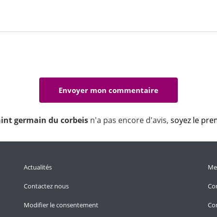
aint germain du corbeis
n'a pas encore d'avis,
soyez le prem
Actualités
Men
Contactez nous
Con
Modifier le consentement
Con