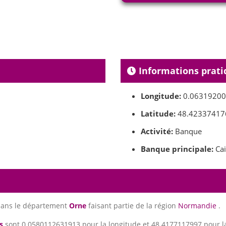
Informations prati
Longitude:
0.0631920
Latitude:
48.42337417
Activité:
Banque
Banque principale:
Cai
dans le département
Orne
faisant partie de la région
Normandie
.
s
sont 0.0580112631913 pour la longitude et 48.4177117997 pour la