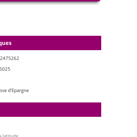
ques
02475262
6025
sse d'Epargne
 latitude.