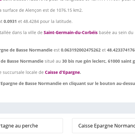
La surface de Alençon est de 1076.15 km2.
nt
0.0931
et 48.4284 pour la latitude.
tallée dans la ville de
Saint-Germain-du-Corbéis
basée au sein du
argne de Basse Normandie
est
0.063192002475262
et
48.423374176
e de Basse Normandie
situé au
30 bis rue gén leclerc, 61000 saint
e succursale locale de
Caisse d'Epargne
.
Epargne de Basse Normandie en cliquant sur le bouton au-dessus
ortagne au perche
Caisse Epargne Normandie