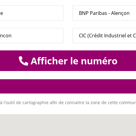
ce
BNP Paribas - Alençon
lencon
CIC (Crédit Industriel et
Afficher le numéro
à l'outil de cartographie afin de connaitre la zone de cette commu