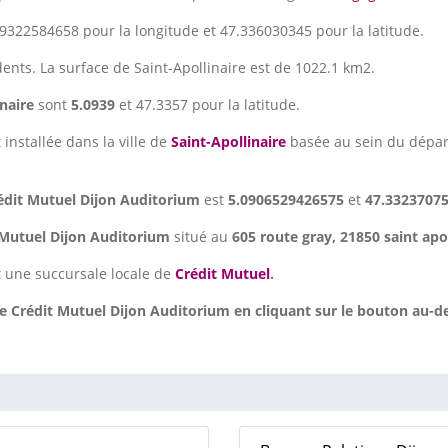
9322584658 pour la longitude et 47.336030345 pour la latitude.
dents. La surface de Saint-Apollinaire est de 1022.1 km2.
inaire
sont
5.0939
et 47.3357 pour la latitude.
 installée dans la ville de
Saint-Apollinaire
basée au sein du dépa
édit Mutuel Dijon Auditorium
est
5.0906529426575
et
47.3323707
 Mutuel Dijon Auditorium
situé au
605 route gray, 21850 saint apol
 une succursale locale de
Crédit Mutuel
.
 Crédit Mutuel Dijon Auditorium en cliquant sur le bouton au-de