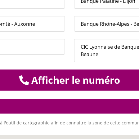
Banque Palatine - Dijon
omté - Auxonne
Banque Rhône-Alpes - B
CIC Lyonnaise de Banque 
Beaune
Afficher le numéro
à l'outil de cartographie afin de connaitre la zone de cette commu