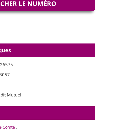
ICHER LE NUMÉRO
ques
426575
8057
dit Mutuel
e-Comté
.