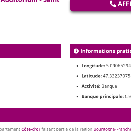
AFF
Informations prati
Longitude:
5.0906529
Latitude:
47.33237075
Activité:
Banque
Banque principale:
Cré
épartement
Côte-d'or
faisant partie de la région
Bourgogne-Franch