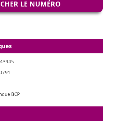
ICHER LE NUMÉRO
ques
043945
0791
nque BCP