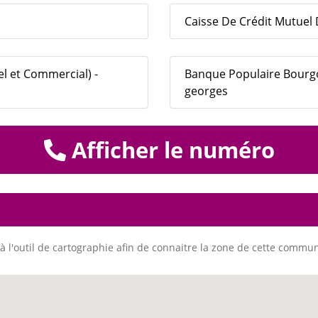
Caisse De Crédit Mutuel D
el et Commercial) -
Banque Populaire Bourgo
georges
Afficher le numéro
à l'outil de cartographie afin de connaitre la zone de cette commu