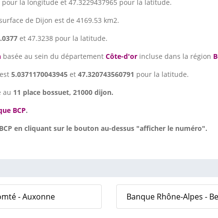
pour la longitude et 47.3229437965 pour la latitude.
 surface de Dijon est de 4169.53 km2.
.0377
et 47.3238 pour la latitude.
n
basée au sein du département
Côte-d'or
incluse dans la région
B
est
5.0371170043945
et
47.320743560791
pour la latitude.
é au
11 place bossuet, 21000 dijon.
que BCP
.
P en cliquant sur le bouton au-dessus "afficher le numéro".
omté - Auxonne
Banque Rhône-Alpes - B