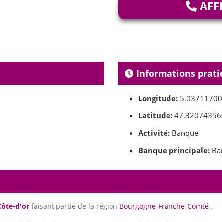
AFF
Informations prati
Longitude:
5.0371170
Latitude:
47.32074356
Activité:
Banque
Banque principale:
Ba
Côte-d'or
faisant partie de la région
Bourgogne-Franche-Comté
.