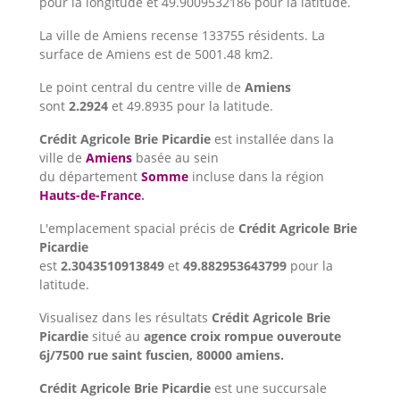
pour la longitude et 49.9009532186 pour la latitude.
La ville de Amiens recense 133755 résidents. La
surface de Amiens est de 5001.48 km2.
Le point central du centre ville de
Amiens
sont
2.2924
et 49.8935 pour la latitude.
Crédit Agricole Brie Picardie
est installée dans la
ville de
Amiens
basée au sein
du département
Somme
incluse dans la région
Hauts-de-France
.
L'emplacement spacial précis de
Crédit Agricole Brie
Picardie
est
2.3043510913849
et
49.882953643799
pour la
latitude.
Visualisez dans les résultats
Crédit Agricole Brie
Picardie
situé au
agence croix rompue ouveroute
6j/7500 rue saint fuscien, 80000 amiens.
Crédit Agricole Brie Picardie
est une succursale