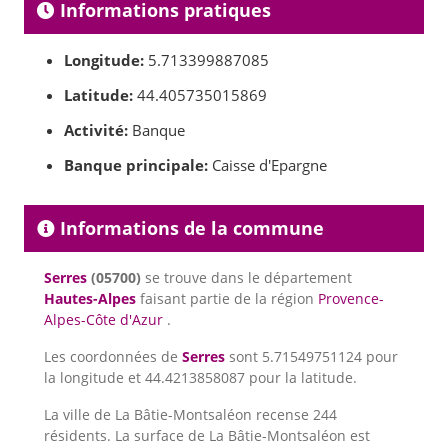
Informations pratiques
Longitude:
5.713399887085
Latitude:
44.405735015869
Activité:
Banque
Banque principale:
Caisse d'Epargne
Informations de la commune
Serres
(05700)
se trouve dans le département
Hautes-Alpes
faisant partie de la région
Provence-
Alpes-Côte d'Azur
.
Les coordonnées de
Serres
sont 5.71549751124 pour
la longitude et 44.4213858087 pour la latitude.
La ville de La Bâtie-Montsaléon recense 244
résidents. La surface de La Bâtie-Montsaléon est