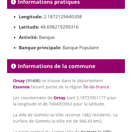
Informations pratiques
Longitude:
2.1872129440308
Latitude:
48.698219299316
Activité:
Banque
Banque principale:
Banque Populaire
Informations de la commune
Orsay
(91400)
se trouve dans le département
Essonne
faisant partie de la région
Île-de-France
.
Les coordonnées de
Orsay
sont 2.18737051177 pour
la longitude et 48.7004093953 pour la latitude.
La ville de Gometz-la-Ville recense 1482 résidents. La
surface de Gometz-la-Ville est de 966.43 km2.
Le point central du centre ville de
Gometz-la-Ville