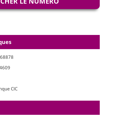
ICHER LE NUMÉRO
ques
068878
4609
que CIC