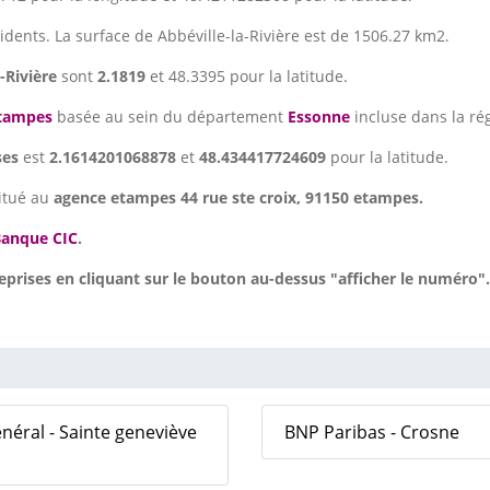
sidents. La surface de Abbéville-la-Rivière est de 1506.27 km2.
-Rivière
sont
2.1819
et 48.3395 pour la latitude.
tampes
basée au sein du département
Essonne
incluse dans la ré
ses
est
2.1614201068878
et
48.434417724609
pour la latitude.
itué au
agence etampes 44 rue ste croix, 91150 etampes.
anque CIC
.
prises en cliquant sur le bouton au-dessus "afficher le numéro".
néral - Sainte geneviève
BNP Paribas - Crosne