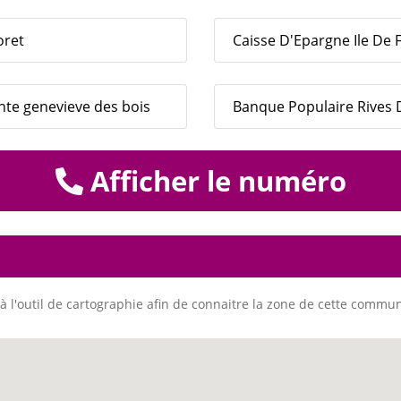
oret
Caisse D'Epargne Ile De 
te genevieve des bois
Banque Populaire Rives D
Afficher le numéro
à l'outil de cartographie afin de connaitre la zone de cette commu