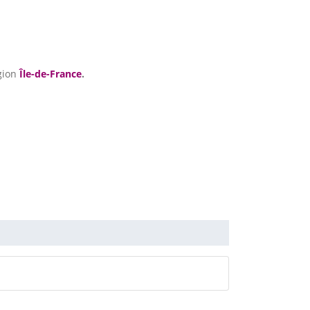
gion
Île-de-France
.