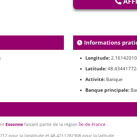
AFF
Informations prati
x
Longitude:
2.1614201
Latitude:
48.43441772
Activité:
Banque
Banque principale:
Ban
ent
Essonne
faisant partie de la région
Île-de-France
.
12 pour la longitude et 48.4211282308 pour la latitude.