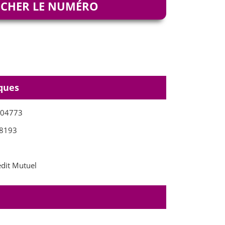
ICHER LE NUMÉRO
ques
204773
8193
dit Mutuel