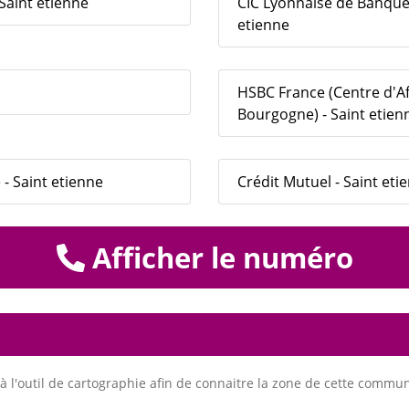
Saint etienne
CIC Lyonnaise de Banque 
etienne
HSBC France (Centre d'Af
Bourgogne) - Saint etien
 - Saint etienne
Crédit Mutuel - Saint eti
Afficher le numéro
à l'outil de cartographie afin de connaitre la zone de cette commu