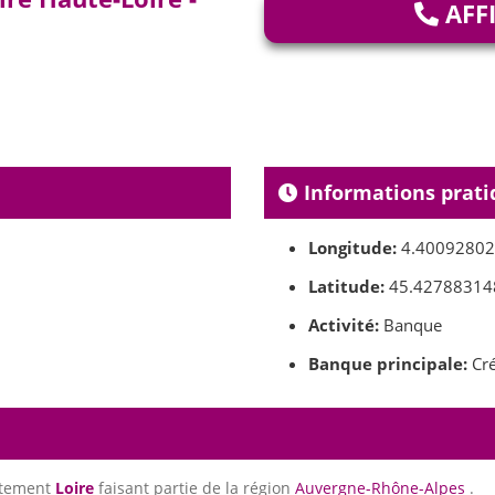
AFF
Informations prati
Longitude:
4.4009280
Latitude:
45.42788314
Activité:
Banque
Banque principale:
Cré
rtement
Loire
faisant partie de la région
Auvergne-Rhône-Alpes
.