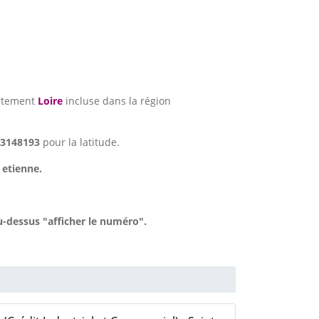
rtement
Loire
incluse dans la région
83148193
pour la latitude.
 etienne.
u-dessus "afficher le numéro".