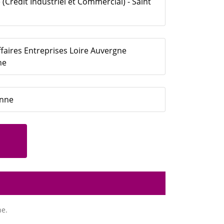
(Crédit Industriel et Commercial) - Saint
faires Entreprises Loire Auvergne
ne
enne
ne.