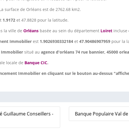
 La surface de Orléans est de 2762.68 km2.
t
1.9172
et 47.8828 pour la latitude.
s la ville de
Orléans
basée au sein du département
Loiret
incluse 
ment Immobilier
est
1.9026930332184
et
47.90486907959
pour la l
 Immobilier
situé au
agence d'orléans 74 rue bannier, 45000 orle
ale locale de
Banque CIC
.
cement Immobilier en cliquant sur le bouton au-dessus "affiche
 Guillaume Conseillers -
Banque Populaire Val de F