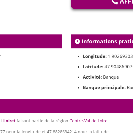
AFF
Informations prati
r
Longitude:
1.9026930
Latitude:
47.90486907
Activité:
Banque
Banque principale:
Ban
nt
Loiret
faisant partie de la région
Centre-Val de Loire
.
7 pour la longitude et 47.8828634214 pour la latitude.