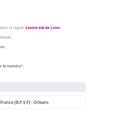
dans la région
Centre-Val de Loire
.
atitude.
ans.
r le numéro".
rance (B.P.V.F) - Orleans