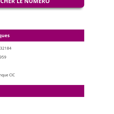
ICHER LE NUMÉRO
ques
332184
959
que CIC