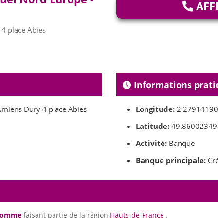
AFF
4 place Abies
Informations prati
Amiens Dury 4 place Abies
Longitude:
2.2791419
Latitude:
49.86002349
Activité:
Banque
Banque principale:
Cré
Somme
faisant partie de la région
Hauts-de-France
.