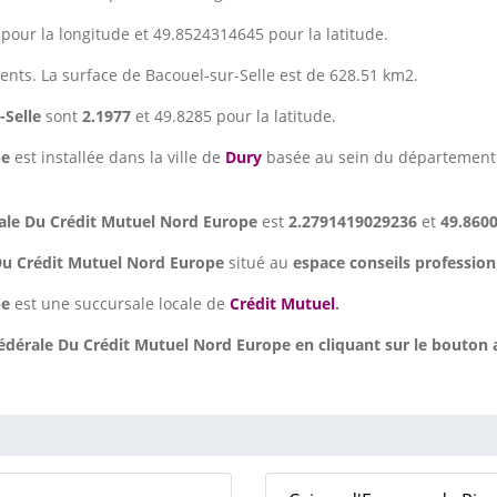
our la longitude et 49.8524314645 pour la latitude.
dents. La surface de Bacouel-sur-Selle est de 628.51 km2.
-Selle
sont
2.1977
et 49.8285 pour la latitude.
pe
est installée dans la ville de
Dury
basée au sein du départemen
ale Du Crédit Mutuel Nord Europe
est
2.2791419029236
et
49.860
Du Crédit Mutuel Nord Europe
situé au
espace conseils profession
pe
est une succursale locale de
Crédit Mutuel
.
dérale Du Crédit Mutuel Nord Europe en cliquant sur le bouton 