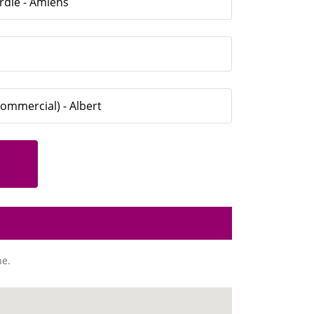
rdie - Amiens
 Commercial) - Albert
ne.