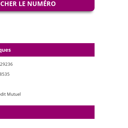
ICHER LE NUMÉRO
ques
029236
8535
dit Mutuel