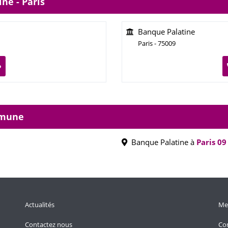
ne - Paris
Banque Palatine
Paris - 75009
o
mmune
Banque Palatine à
Paris 09
Actualités
Men
Contactez nous
Con