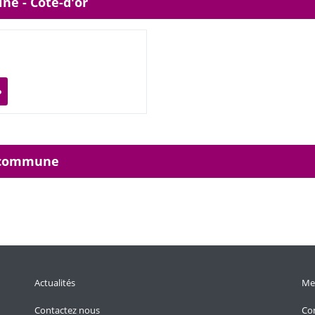
ne - Côte-d'or
o
r commune
Actualités
Men
Contactez nous
Con