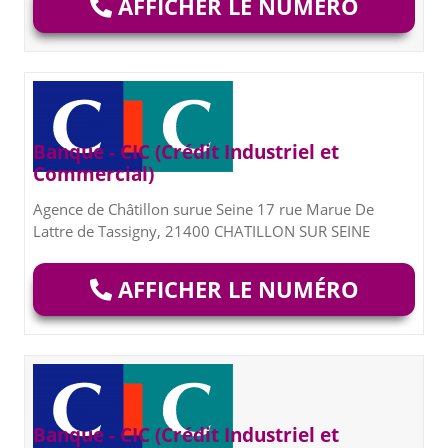
AFFICHER LE NUMÉRO
Banque - CIC (Crédit Industriel et
Commercial)
Agence de Châtillon surue Seine 17 rue Marue De
Lattre de Tassigny, 21400 CHATILLON SUR SEINE
AFFICHER LE NUMÉRO
Banque - CIC (Crédit Industriel et