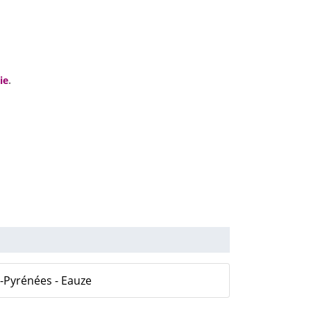
ie
.
-Pyrénées - Eauze