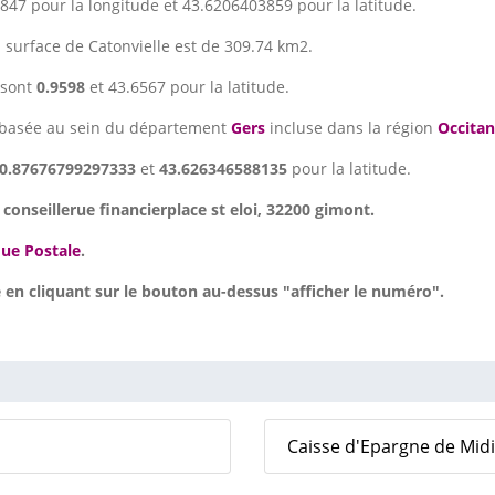
47 pour la longitude et 43.6206403859 pour la latitude.
a surface de Catonvielle est de 309.74 km2.
sont
0.9598
et 43.6567 pour la latitude.
basée au sein du département
Gers
incluse dans la région
Occitan
0.87676799297333
et
43.626346588135
pour la latitude.
u
conseillerue financierplace st eloi, 32200 gimont.
ue Postale
.
en cliquant sur le bouton au-dessus "afficher le numéro".
Caisse d'Epargne de Midi