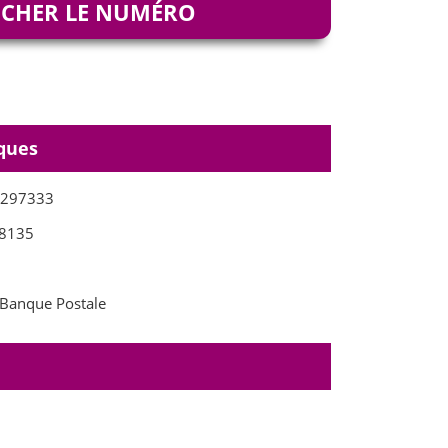
ICHER LE NUMÉRO
ques
9297333
8135
Banque Postale