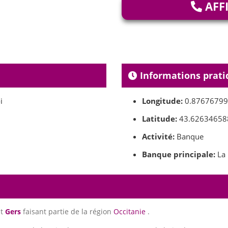
AFF
Informations prati
i
Longitude:
0.8767679
Latitude:
43.62634658
Activité:
Banque
Banque principale:
La 
nt
Gers
faisant partie de la région
Occitanie
.