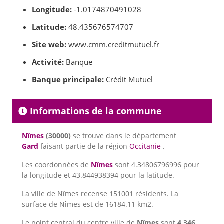
Longitude:
-1.0174870491028
Latitude:
48.435676574707
Site web:
www.cmm.creditmutuel.fr
Activité:
Banque
Banque principale:
Crédit Mutuel
Informations de la commune
Nîmes
(30000)
se trouve dans le département
Gard
faisant partie de la région
Occitanie
.
Les coordonnées de
Nîmes
sont 4.34806796996 pour
la longitude et 43.844938394 pour la latitude.
La ville de Nîmes recense 151001 résidents. La
surface de Nîmes est de 16184.11 km2.
Le point central du centre ville de
Nîmes
sont
4.346