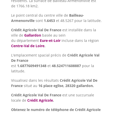
résidents. La surface de Bailleau-Armenonville est
de 1766.18 km2.
Le point central du centre ville de
Bailleau-
Armenonville
sont
1.6453
et 48.5267 pour la latitude.
Crédit Agricole Val De France
est installée dans la
ville de
Gallardon
basée au sein
du département
Eure-et-Loir
incluse dans la région
Centre-Val de Loire
.
L'emplacement spacial précis de
Crédit Agricole Val
De France
est
1.6877609491348
et
48.524711608887
pour la
latitude.
Visualisez dans les résultats
Crédit Agricole Val De
France
situé au
16 place eglise, 28320 gallardon.
Crédit Agricole Val De France
est une succursale
locale de
Crédit Agricole
.
Obtenez le numéro de téléphone de Crédit Agricole