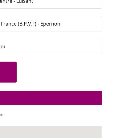
entre - Luisant
France (B.P.V.F) - Epernon
roi
ne.