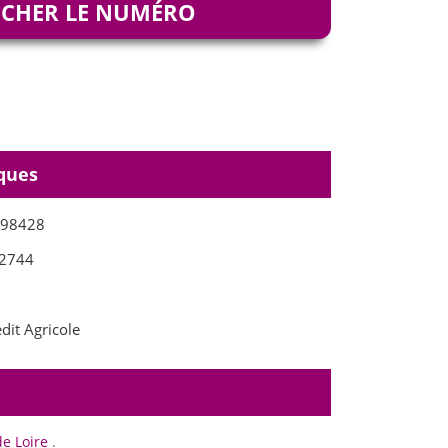
ICHER LE NUMÉRO
ques
498428
2744
dit Agricole
de Loire
.