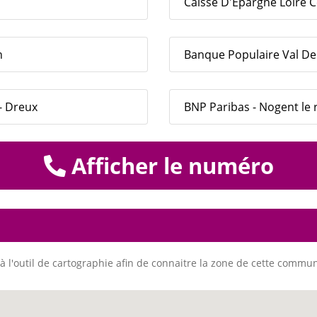
Caisse D'Epargne Loire C
n
Banque Populaire Val De 
 - Dreux
BNP Paribas - Nogent le 
Afficher le numéro
à l'outil de cartographie afin de connaitre la zone de cette commu