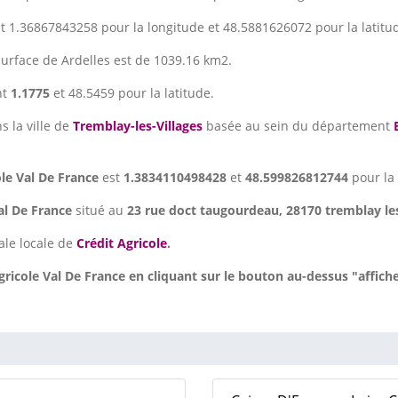
t 1.36867843258 pour la longitude et 48.5881626072 pour la latitu
 surface de Ardelles est de 1039.16 km2.
nt
1.1775
et 48.5459 pour la latitude.
s la ville de
Tremblay-les-Villages
basée au sein du département
ole Val De France
est
1.3834110498428
et
48.599826812744
pour la 
Val De France
situé au
23 rue doct taugourdeau, 28170 tremblay les
ale locale de
Crédit Agricole
.
icole Val De France en cliquant sur le bouton au-dessus "affich