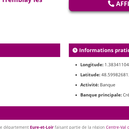
AFF
Informations prati
Longitude:
1.3834110
Latitude:
48.59982681
Activité:
Banque
Banque principale:
Cré
 le département
Eure-et-Loir
faisant partie de la région
Centre-Val 