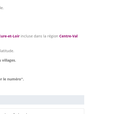
de.
Eure-et-Loir
incluse dans la région
Centre-Val
latitude.
 villages.
er le numéro".