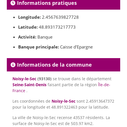
Informations pratiques
Longitude:
2.4567639827728
Latitude:
48.893173217773
Activité:
Banque
Banque principale:
Caisse d'Epargne
Informations de la commune
Noisy-le-Sec
(93130)
se trouve dans le département
Seine-Saint-Denis
faisant partie de la région
Île-de-
France
.
Les coordonnées de
Noisy-le-Sec
sont 2.45913647372
pour la longitude et 48.891322463 pour la latitude.
La ville de Noisy-le-Sec recense 43537 résidents. La
surface de Noisy-le-Sec est de 503.97 km2.