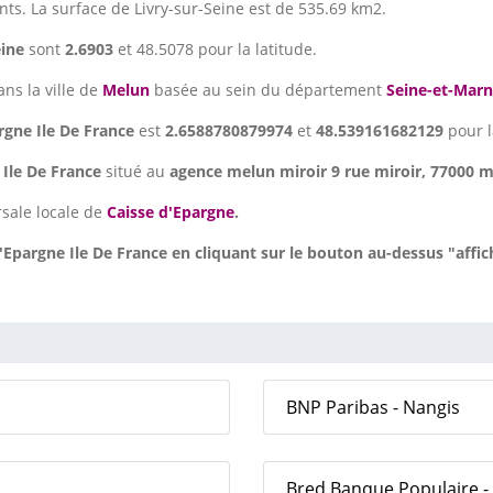
ents. La surface de Livry-sur-Seine est de 535.69 km2.
eine
sont
2.6903
et 48.5078 pour la latitude.
ans la ville de
Melun
basée au sein du département
Seine-et-Mar
rgne Ile De France
est
2.6588780879974
et
48.539161682129
pour l
 Ile De France
situé au
agence melun miroir 9 rue miroir, 77000 m
sale locale de
Caisse d'Epargne
.
Epargne Ile De France en cliquant sur le bouton au-dessus "affic
BNP Paribas - Nangis
Bred Banque Populaire -