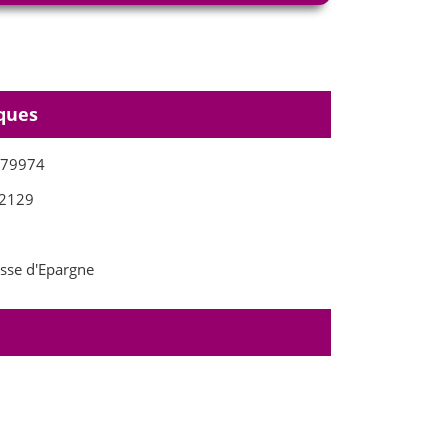
ques
879974
2129
sse d'Epargne