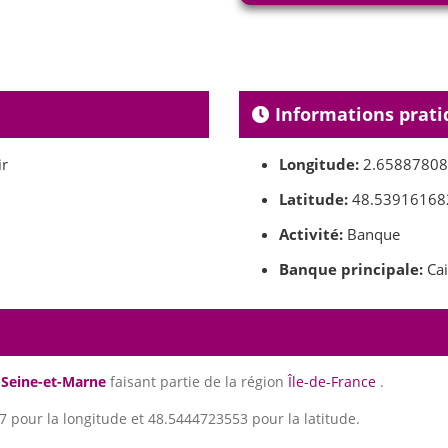
Informations prati
ir
Longitude:
2.6588780
Latitude:
48.53916168
Activité:
Banque
Banque principale:
Cai
t
Seine-et-Marne
faisant partie de la région
Île-de-France
.
 pour la longitude et 48.5444723553 pour la latitude.