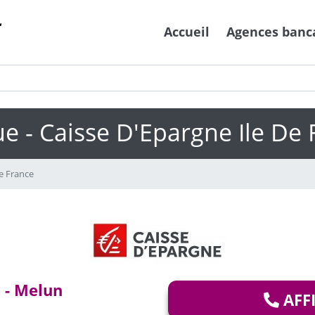
Accueil
Agences banc
e - Caisse D'Epargne Ile De 
e France
e - Melun
AFF