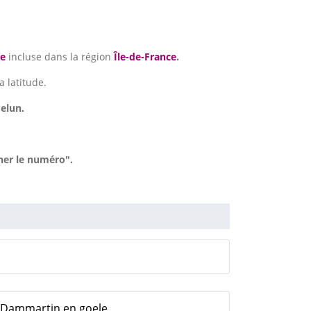
ne
incluse dans la région
Île-de-France
.
a latitude.
elun.
her le numéro".
 Dammartin en goele