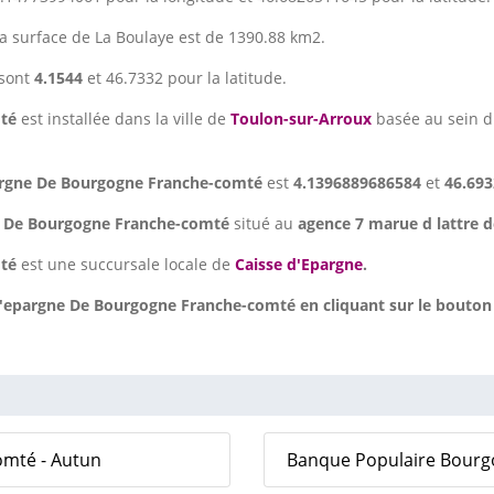
La surface de La Boulaye est de 1390.88 km2.
sont
4.1544
et 46.7332 pour la latitude.
mté
est installée dans la ville de
Toulon-sur-Arroux
basée au sein 
argne De Bourgogne Franche-comté
est
4.1396889686584
et
46.69
e De Bourgogne Franche-comté
situé au
agence 7 marue d lattre d
té
est une succursale locale de
Caisse d'Epargne
.
'epargne De Bourgogne Franche-comté en cliquant sur le bouton 
mté - Autun
Banque Populaire Bourg