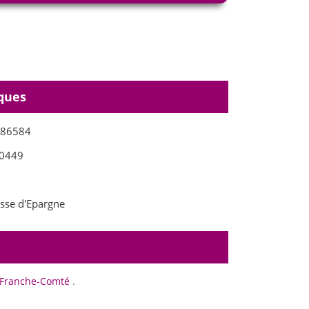
ques
686584
0449
sse d'Epargne
Franche-Comté
.