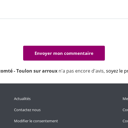
comté - Toulon sur arroux
n'a pas encore d'avis,
soyez le p
Actualités
Men
Contactez nous
Con
Modifier le consentement
Con