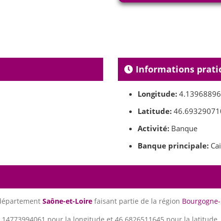
Informations prati
Longitude:
4.1396889
Latitude:
46.69329071
Activité:
Banque
Banque principale:
Cai
 département
Saône-et-Loire
faisant partie de la région
Bourgogne-
.14773994061 pour la longitude et 46.6826511645 pour la latitude.