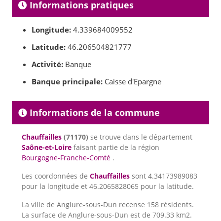
Informations pratiques
Longitude:
4.339684009552
Latitude:
46.206504821777
Activité:
Banque
Banque principale:
Caisse d'Epargne
Informations de la commune
Chauffailles
(71170)
se trouve dans le département
Saône-et-Loire
faisant partie de la région
Bourgogne-Franche-Comté
.
Les coordonnées de
Chauffailles
sont 4.34173989083
pour la longitude et 46.2065828065 pour la latitude.
La ville de Anglure-sous-Dun recense 158 résidents.
La surface de Anglure-sous-Dun est de 709.33 km2.