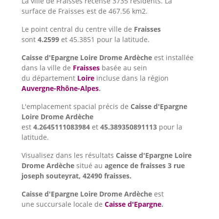
La ville de Fraisses recense 3735 résidents. La
surface de Fraisses est de 467.56 km2.
Le point central du centre ville de
Fraisses
sont
4.2599
et 45.3851 pour la latitude.
Caisse d'Epargne Loire Drome Ardèche
est installée
dans la ville de
Fraisses
basée au sein
du département
Loire
incluse dans la région
Auvergne-Rhône-Alpes
.
L'emplacement spacial précis de
Caisse d'Epargne
Loire Drome Ardèche
est
4.2645111083984
et
45.389350891113
pour la
latitude.
Visualisez dans les résultats
Caisse d'Epargne Loire
Drome Ardèche
situé au
agence de fraisses 3 rue
joseph souteyrat, 42490 fraisses.
Caisse d'Epargne Loire Drome Ardèche
est
une succursale locale de
Caisse d'Epargne
.