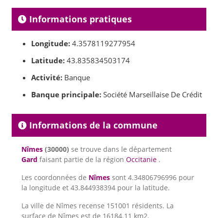
Informations pratiques
Longitude:
4.3578119277954
Latitude:
43.835834503174
Activité:
Banque
Banque principale:
Société Marseillaise De Crédit
Informations de la commune
Nîmes
(30000)
se trouve dans le département
Gard
faisant partie de la région
Occitanie
.
Les coordonnées de
Nîmes
sont 4.34806796996 pour
la longitude et 43.844938394 pour la latitude.
La ville de Nîmes recense 151001 résidents. La
surface de Nîmes est de 16184.11 km2.