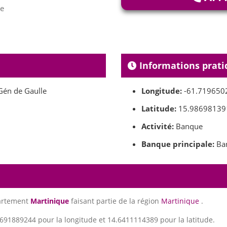
le
Informations prati
Gén de Gaulle
Longitude:
-61.719650
Latitude:
15.98698139
Activité:
Banque
Banque principale:
Ban
partement
Martinique
faisant partie de la région
Martinique
.
691889244 pour la longitude et 14.6411114389 pour la latitude.