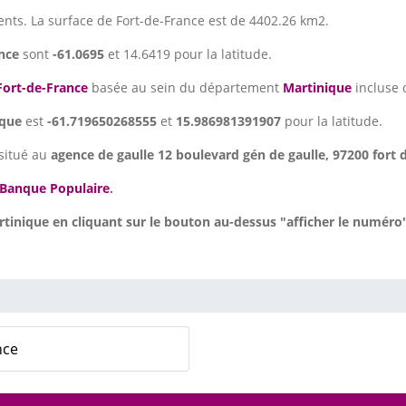
ents. La surface de Fort-de-France est de 4402.26 km2.
nce
sont
-61.0695
et 14.6419 pour la latitude.
Fort-de-France
basée au sein du département
Martinique
incluse 
ique
est
-61.719650268555
et
15.986981391907
pour la latitude.
situé au
agence de gaulle 12 boulevard gén de gaulle, 97200 fort d
Banque Populaire
.
inique en cliquant sur le bouton au-dessus "afficher le numéro"
nce