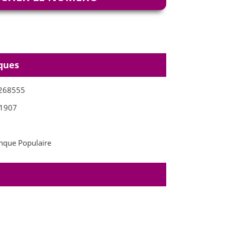
ques
268555
1907
que Populaire