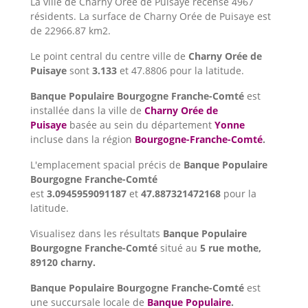
La ville de Charny Orée de Puisaye recense 4967
résidents. La surface de Charny Orée de Puisaye est
de 22966.87 km2.
Le point central du centre ville de
Charny Orée de
Puisaye
sont
3.133
et 47.8806 pour la latitude.
Banque Populaire Bourgogne Franche-Comté
est
installée dans la ville de
Charny Orée de
Puisaye
basée au sein du département
Yonne
incluse dans la région
Bourgogne-Franche-Comté
.
L'emplacement spacial précis de
Banque Populaire
Bourgogne Franche-Comté
est
3.0945959091187
et
47.887321472168
pour la
latitude.
Visualisez dans les résultats
Banque Populaire
Bourgogne Franche-Comté
situé au
5 rue mothe,
89120 charny.
Banque Populaire Bourgogne Franche-Comté
est
une succursale locale de
Banque Populaire
.