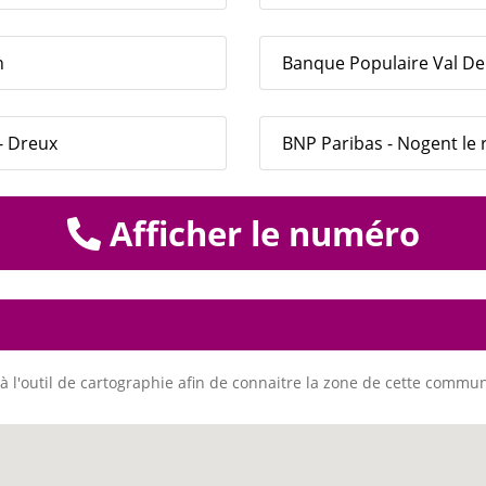
n
Banque Populaire Val De 
 - Dreux
BNP Paribas - Nogent le 
Afficher le numéro
à l'outil de cartographie afin de connaitre la zone de cette commu