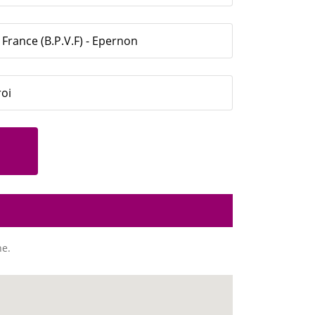
France (B.P.V.F) - Epernon
roi
ne.