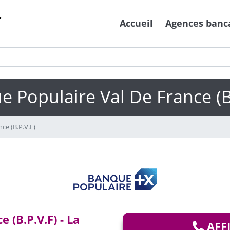
Accueil
Agences banc
 Populaire Val De France (B
ce (B.P.V.F)
 (B.P.V.F) - La
AFF