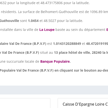
632 pour la longitude et 48.473175806 pour la latitude.
 résidents. La surface de Belhomert-Guéhouville est de 1096.89 km
Guéhouville
sont
1.0454
et 48.5027 pour la latitude.
installée dans la ville de
La Loupe
basée au sein du département
E
aire Val De France (B.P.V.F)
est
1.0143120288849
et
48.47201919
 Val De France (B.P.V.F)
situé au
13 place hôtel de ville, 28240 la 
une succursale locale de
Banque Populaire
.
pulaire Val De France (B.P.V.F) en cliquant sur le bouton au-des
Caisse D'Epargne Loire C