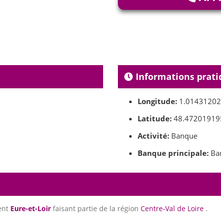
Informations prati
Longitude:
1.0143120
Latitude:
48.47201919
Activité:
Banque
Banque principale:
Ban
ent
Eure-et-Loir
faisant partie de la région
Centre-Val de Loire
.