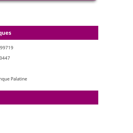
ques
399719
3447
que Palatine