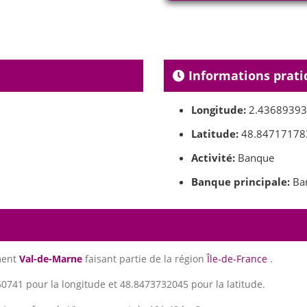
Informations prati
Longitude:
2.4368939
Latitude:
48.84717178
Activité:
Banque
Banque principale:
Ban
ment
Val-de-Marne
faisant partie de la région
Île-de-France
.
0741 pour la longitude et 48.8473732045 pour la latitude.