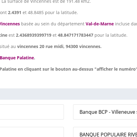
. La surface de Vincennes est de 191.48 km2.
ont
2.4391
et 48.8485 pour la latitude.
Vincennes
basée au sein du département
Val-de-Marne
incluse da
tine
est
2.4368939399719
et
48.847171783447
pour la latitude.
situé au
vincennes 20 rue midi, 94300 vincennes.
Banque Palatine
.
latine en cliquant sur le bouton au-dessus "afficher le numéro"
Banque BCP - Villeneuve 
BANQUE POPULAIRE RIVES